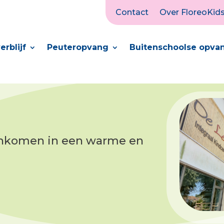
Contact
Over FloreoKid
rblijf
Peuteropvang
Buitenschoolse opva
enkomen in een warme en