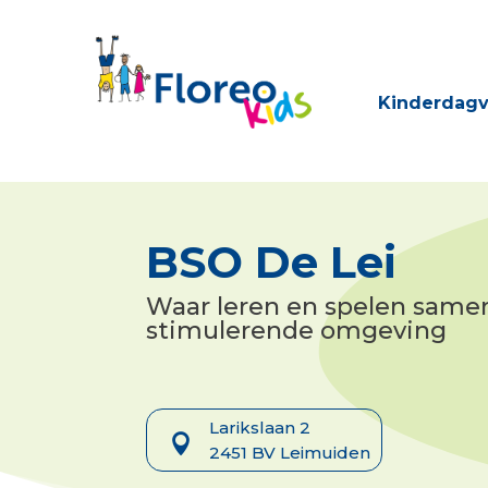
Kinderdagve
BSO De Lei
Waar leren en spelen sam
stimulerende omgeving
Larikslaan 2

2451 BV Leimuiden