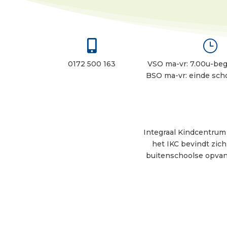

}
0172 500 163
VSO ma-vr: 7.00u-begi
BSO ma-vr: einde scho
Integraal Kindcentrum 
het IKC bevindt zic
buitenschoolse opvang