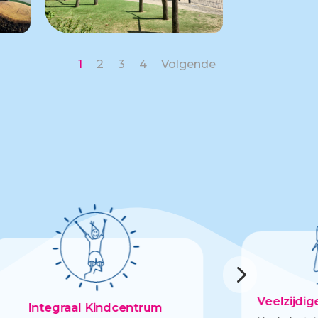
1
2
3
4
Volgende
5
Veelzijdi
Integraal Kindcentrum