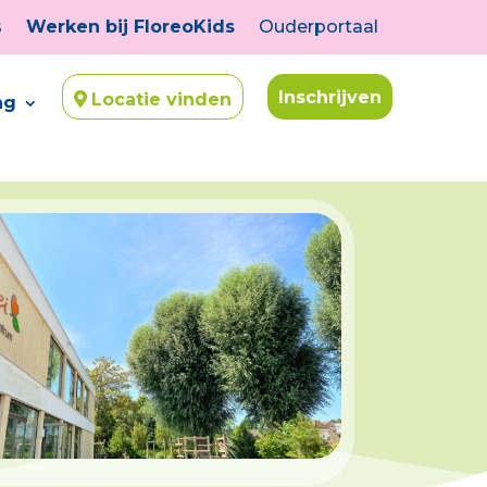
s
Werken bij FloreoKids
Ouderportaal
Inschrijven
Locatie vinden
ng