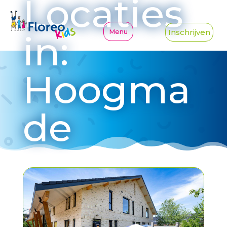
Locaties
Inschrijven
in:
Hoogma
de