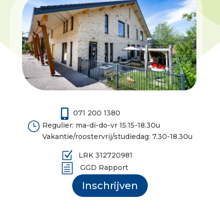

071 200 1380
}
Regulier: ma-di-do-vr 15.15-18.30u
Vakantie/roostervrij/studiedag: 7.30-18.30u
Z
LRK 312720981
h
GGD Rapport
Inschrijven